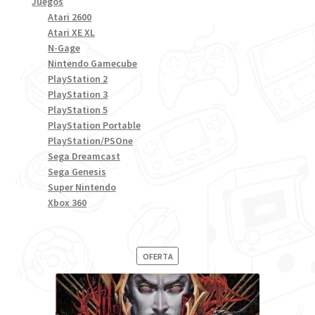
Juegos
Atari 2600
Atari XE XL
N-Gage
Nintendo Gamecube
PlayStation 2
PlayStation 3
PlayStation 5
PlayStation Portable
PlayStation/PSOne
Sega Dreamcast
Sega Genesis
Super Nintendo
Xbox 360
PRODUCTO
OFERTA
EN
OFERTA