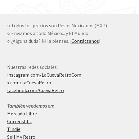
was:
is:
$990.00.
$480.00.
○ Todos los precios son Pesos Mexicanos (MXP)
○ Enviamos a todo México... y El Mundo.
○ ¿Alguna duda? Ni la pienses. ¡
Contáctanos
!
Nuestras redes sociales:
instagram.com/LaCuevaRetroCom
x.com/LaCuevaRetro
facebook.com/CuevaRetro
También vendemos en:
Mercado Libre
CorreosClic
Tindie
Sell My Retro