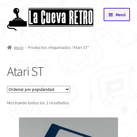
Saltar
Ir
Menú
a
al
navegación
contenido
Inicio
Inicio
Productos etiquetados “Atari ST”
Tienda
Atari ST
Mi cuenta
Carrito
Mostrando todos los 2 resultados
Finalizar compra
Privacidad
Quiénes Somos