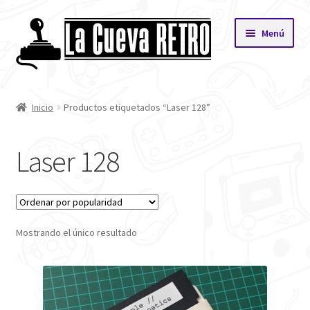
Saltar
Ir
Menú
a
al
navegación
contenido
Inicio
Inicio
Productos etiquetados “Laser 128”
Tienda
Laser 128
Mi cuenta
Carrito
Mostrando el único resultado
Finalizar compra
Privacidad
Quiénes Somos