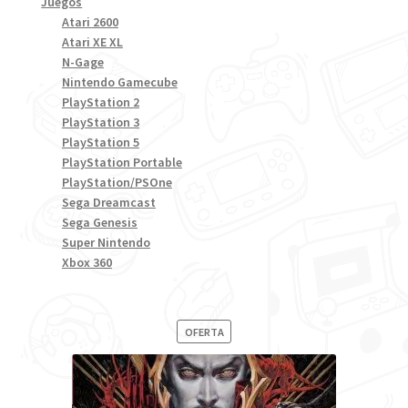
Juegos
Atari 2600
Atari XE XL
N-Gage
Nintendo Gamecube
PlayStation 2
PlayStation 3
PlayStation 5
PlayStation Portable
PlayStation/PSOne
Sega Dreamcast
Sega Genesis
Super Nintendo
Xbox 360
PRODUCTO
OFERTA
EN
OFERTA