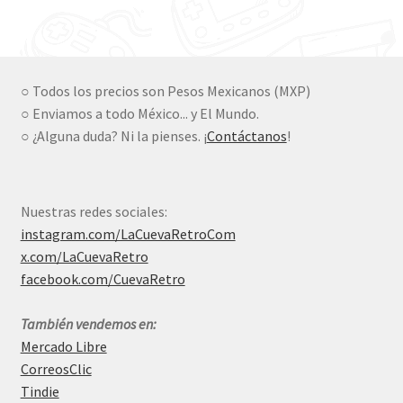
price
price
was:
is:
$990.00.
$480.00.
○ Todos los precios son Pesos Mexicanos (MXP)
○ Enviamos a todo México... y El Mundo.
○ ¿Alguna duda? Ni la pienses. ¡
Contáctanos
!
Nuestras redes sociales:
instagram.com/LaCuevaRetroCom
x.com/LaCuevaRetro
facebook.com/CuevaRetro
También vendemos en:
Mercado Libre
CorreosClic
Tindie