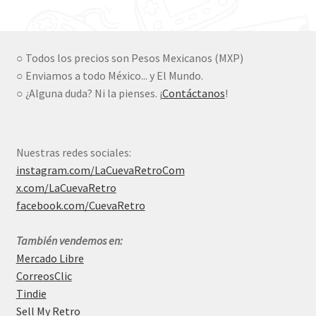
was:
is:
$990.00.
$480.00.
○ Todos los precios son Pesos Mexicanos (MXP)
○ Enviamos a todo México... y El Mundo.
○ ¿Alguna duda? Ni la pienses. ¡
Contáctanos
!
Nuestras redes sociales:
instagram.com/LaCuevaRetroCom
x.com/LaCuevaRetro
facebook.com/CuevaRetro
También vendemos en:
Mercado Libre
CorreosClic
Tindie
Sell My Retro