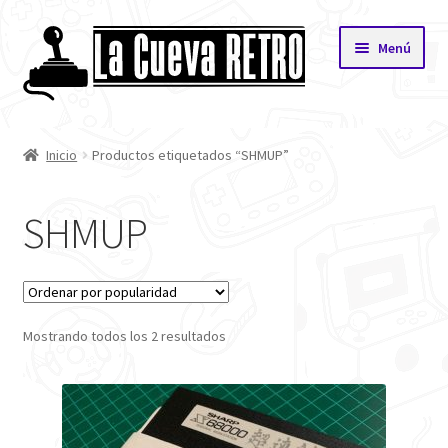
Saltar
Ir
Menú
a
al
navegación
contenido
Inicio
Inicio
Productos etiquetados “SHMUP”
Tienda
SHMUP
Mi cuenta
Carrito
Mostrando todos los 2 resultados
Finalizar compra
Privacidad
Quiénes Somos