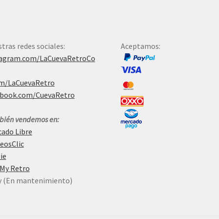
tras redes sociales:
Aceptamos:
tagram.com/LaCuevaRetroCo
om/LaCuevaRetro
ebook.com/CuevaRetro
ién vendemos en:
ado Libre
eosClic
ie
 My Retro
y (En mantenimiento)