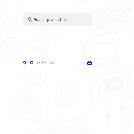
Buscar
Buscar
por:
$
0.00
0 artículos