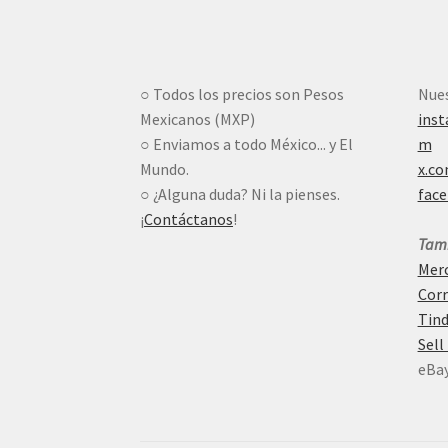
○ Todos los precios son Pesos
Nues
Mexicanos (MXP)
ins
○ Enviamos a todo México... y El
m
Mundo.
x.c
○ ¿Alguna duda? Ni la pienses.
fac
¡
Contáctanos
!
Tamb
Merc
Corr
Tind
Sell
eBa