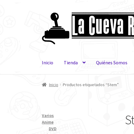
Saltar
Ir
a
al
navegación
contenido
Inicio
Tienda
Quiénes Somos
Inicio
Productos etiquetados “Stem”
S
Varios
Anime
DVD