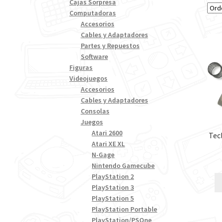
Cajas Sorpresa
Computadoras
Accesorios
Cables y Adaptadores
Partes y Repuestos
Software
Figuras
Videojuegos
Accesorios
Cables y Adaptadores
Consolas
Juegos
Atari 2600
Tec
Atari XE XL
N-Gage
Nintendo Gamecube
PlayStation 2
PlayStation 3
PlayStation 5
PlayStation Portable
PlayStation/PSOne