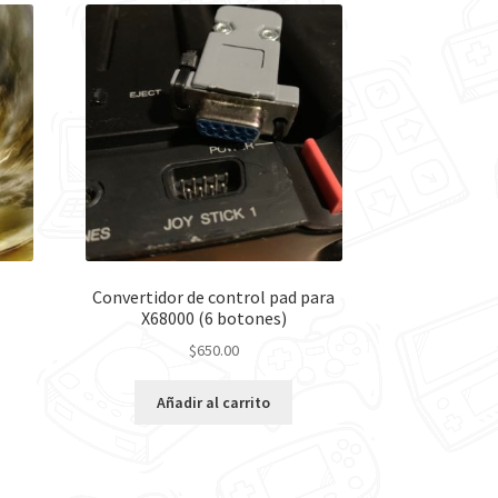
Convertidor de control pad para
X68000 (6 botones)
$
650.00
nt
Añadir al carrito
00.