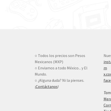
○ Todos los precios son Pesos
Nues
Mexicanos (MXP)
ins
○ Enviamos a todo México... y El
m
Mundo.
x.c
○ ¿Alguna duda? Ni la pienses.
fac
¡
Contáctanos
!
Tamb
Merc
Corr