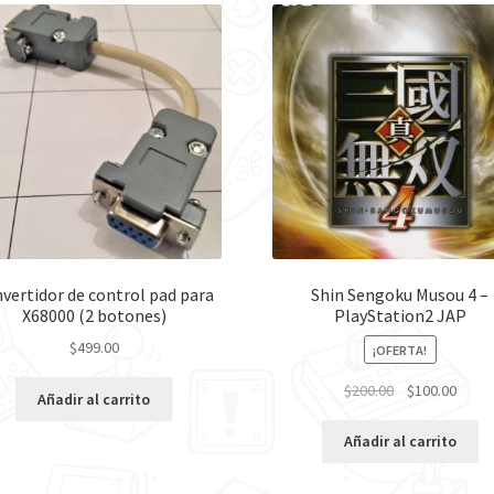
vertidor de control pad para
Shin Sengoku Musou 4 –
X68000 (2 botones)
PlayStation2 JAP
$
499.00
¡OFERTA!
Original
Curre
$
200.00
$
100.00
Añadir al carrito
price
price
was:
is:
Añadir al carrito
$200.00.
$100.