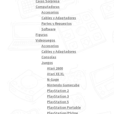
Cajas Sorpresa
Computadoras
Accesorios
Cables y Adaptadores
Partes y Repuestos
Software
Figuras
Videojuegos
Accesorios
Cables y Adaptadores
Consolas
Juegos
Atari 2600
Atari XE XL
N-Gage
Nintendo Gamecube
PlayStation 2
PlayStation 3
PlayStation 5
PlayStation Portable
PlayStation/PSOne