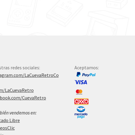
tras redes sociales:
Aceptamos:
tagram.com/LaCuevaRetroCo
om/LaCuevaRetro
ebook.com/CuevaRetro
ién vendemos en:
ado Libre
eosClic