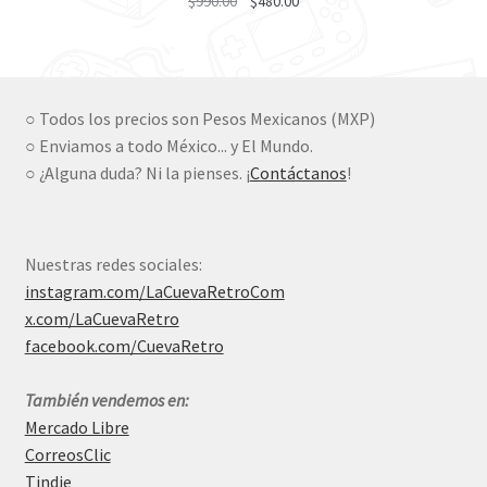
$
990.00
$
480.00
price
price
was:
is:
$990.00.
$480.00.
○ Todos los precios son Pesos Mexicanos (MXP)
○ Enviamos a todo México... y El Mundo.
○ ¿Alguna duda? Ni la pienses. ¡
Contáctanos
!
Nuestras redes sociales:
instagram.com/LaCuevaRetroCom
x.com/LaCuevaRetro
facebook.com/CuevaRetro
También vendemos en:
Mercado Libre
CorreosClic
Tindie