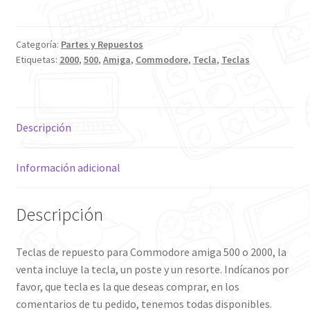
Commodore
Amiga
500
Categoría:
Partes y Repuestos
Etiquetas:
2000
,
500
,
Amiga
,
Commodore
,
Tecla
,
Teclas
2000
cantidad
Descripción
Información adicional
Descripción
Teclas de repuesto para Commodore amiga 500 o 2000, la
venta incluye la tecla, un poste y un resorte. Indícanos por
favor, que tecla es la que deseas comprar, en los
comentarios de tu pedido, tenemos todas disponibles.